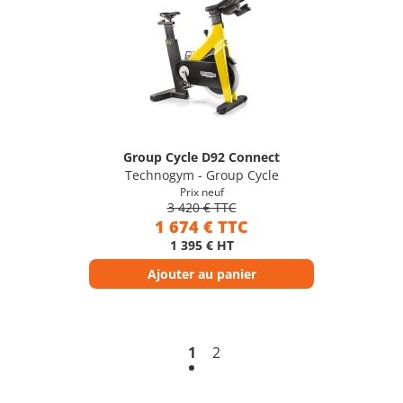
Group Cycle D92 Connect
Technogym - Group Cycle
Prix neuf
3 420 € TTC
1 674 € TTC
1 395 € HT
Ajouter au panier
1
2