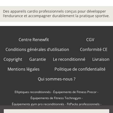
Des appareils cardio professionnels conçus pour développer
l’endurance et accompagner durablement la pratique sportive.
Centre Renewfit
CGV
Conditions générales d’utilisation
Conformité CE
Copyright
Garantie
Le reconditionné
Livraison
Mentions légales
Politique de confidentialité
Qui sommes-nous ?
Elliptiques reconditionnés
-
Équipements de Fitness Precor
-
Équipements de Fitness Technogym
-
Équipements gym pro reconditionnés
-
FitPacks professionnels
-
Life Fitness reconditionné
-
Location fitness pro
-