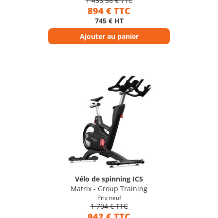
1 456,56 € TTC
894 € TTC
745 € HT
Ajouter au panier
Vélo de spinning IC5
Matrix - Group Training
Prix neuf
1 704 € TTC
942 € TTC