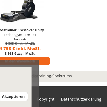
osstrainer Crossover Unity
Technogym - Excite+
Neupreis
8 868 € inkl. MwSt.
4 758 € inkl. MwSt.
3 965 € zzgl. MwSt.
In den Warenkorb
rweiterung des Cardiotraining-Spektrums.
Akzeptieren
CE-Konformität
Copyright
Datenschutzerklärung