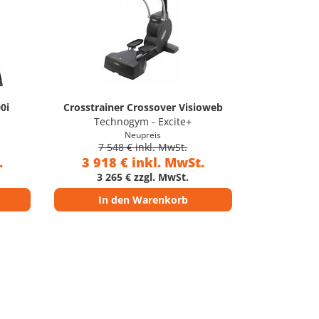
0i
Crosstrainer Crossover Visioweb
Technogym - Excite+
Neupreis
7 548 € inkl. MwSt.
.
3 918 € inkl. MwSt.
3 265 € zzgl. MwSt.
In den Warenkorb