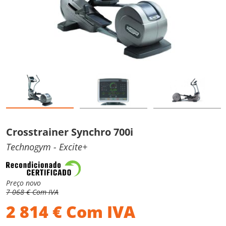
Crosstrainer Synchro 700i
Technogym
- Excite+
Preço novo
7 068 € Com IVA
2 814
€
Com IVA