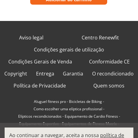
Aviso legal
Centro Renewfit
Condições gerais de utilização
Condições Gerais de Venda
Conformidade CE
Copyright
Entrega
Garantia
O recondicionado
Política de Privacidade
Quem somos
Aluguel fitness pro
-
Bicicletas de Biking
-
Como escolher uma elíptica profissional
-
Elípticos recondicionados
-
Equipamento de Cardio Fitness
-
Equipamento Esportivo
-
Equipamentos de Fitness Matrix
-
Equipamentos de Fitness Precor
-
Ao continuar a navegar, aceita a nossa
política de