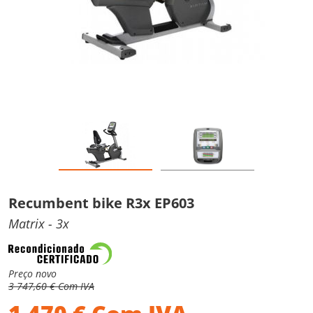
Recumbent bike R3x EP603
Matrix
- 3x
Preço novo
3 747,60 € Com IVA