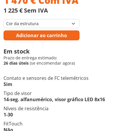
1 470
€
Com IVA
1 225 € Sem IVA
Adicionar ao carrinho
Em stock
Prazo de entrega estimado:
26 dias úteis
(se encomendar agora)
Contato e sensores de FC telemétricos
Sim
Tipo de visor
14-seg. alfanumérico, visor gráfico LED 8x16
Níveis de resistência
1-30
FitTouch
Não