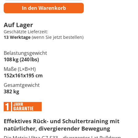
In den Warenkorb
Auf Lager
Geschätzte Lieferzeit:
13 Werktage
(wenn Sie jetzt bestellen)
Belastungsgewicht
108 kg (240 lbs)
Maße (L×B×H)
152x161x195 cm
Gesamtgewicht
382 kg
Effektives Rück‑ und Schultertraining mit
natürlicher, divergierender Bewegung
Die Matrix Ultra G7‑S33 – divergenter Lat Pulldown