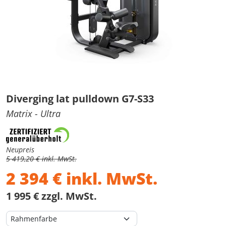
Diverging lat pulldown G7-S33
Matrix
- Ultra
Neupreis
5 419,20 € inkl. MwSt.
2 394
€
inkl. MwSt.
1 995 € zzgl. MwSt.