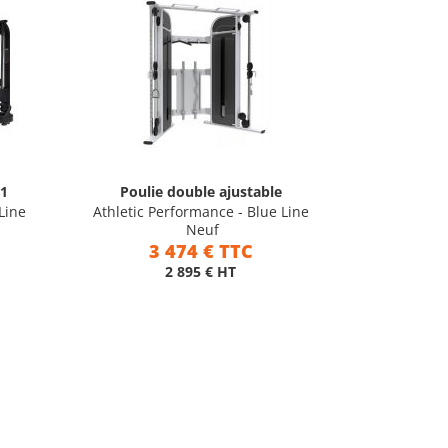
11
Poulie double ajustable
Line
Athletic Performance - Blue Line
Neuf
3 474 € TTC
2 895 € HT