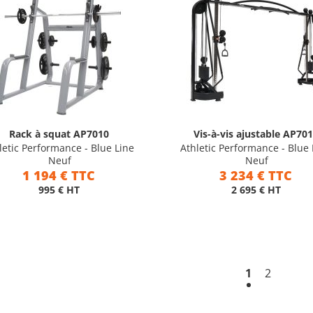
Rack à squat AP7010
Vis-à-vis ajustable AP70
letic Performance - Blue Line
Athletic Performance - Blue 
Neuf
Neuf
1 194 € TTC
3 234 € TTC
995 € HT
2 695 € HT
1
2