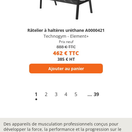
Râtelier à haltères uréthane A0000421
Technogym - Element+
Prix neuf
888 € TTC
462 € TTC
385 € HT
Ajouter au panier
1
2
3
4
5
39
Des appareils de musculation professionnels conçus pour
développer la force, la performance et la progression sur le