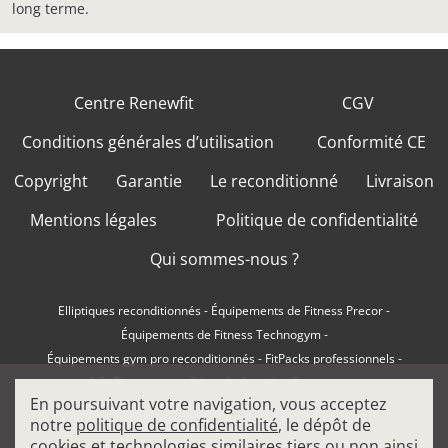
long terme.
Centre Renewfit
CGV
Conditions générales d’utilisation
Conformité CE
Copyright
Garantie
Le reconditionné
Livraison
Mentions légales
Politique de confidentialité
Qui sommes-nous ?
Elliptiques reconditionnés
-
Équipements de Fitness Precor
-
Équipements de Fitness Technogym
-
Équipements gym pro reconditionnés
-
FitPacks professionnels
-
Life Fitness reconditionné
-
Location fitness pro
-
En poursuivant votre navigation, vous acceptez
Machines à charge libre professionnelles
-
notre
politique de confidentialité
, le dépôt de
Machines de musculation pro
-
Matériel de Cardio Fitness
-
cookies et technologies similaires tiers ou non ainsi