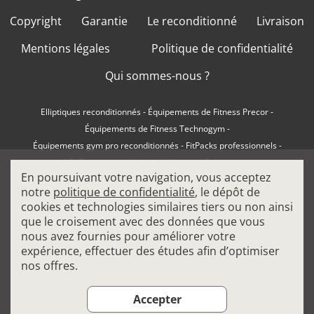
Copyright
Garantie
Le reconditionné
Livraison
Mentions légales
Politique de confidentialité
Qui sommes-nous ?
Elliptiques reconditionnés
-
Équipements de Fitness Precor
-
Équipements de Fitness Technogym
-
Équipements gym pro reconditionnés
-
FitPacks professionnels
-
Life Fitness reconditionné
-
Location fitness pro
-
En poursuivant votre navigation, vous acceptez
Machines à charge libre professionnelles
-
notre
politique de confidentialité
, le dépôt de
Machines de musculation pro
-
Matériel de Cardio Fitness
-
cookies et technologies similaires tiers ou non ainsi
Matériel de Fitness Matrix
-
Matériel de Sport
-
que le croisement avec des données que vous
Rameurs de Fitness
-
Simulateurs d'Escalier
-
Steppers de Fitness
-
nous avez fournies pour améliorer votre
Tapis de Course
-
expérience, effectuer des études afin d’optimiser
Tout savoir pour choisir son elliptique professionnel
-
nos offres.
Tout savoir pour choisir son tapis de course professionnel
-
Vélos de Biking
Accepter