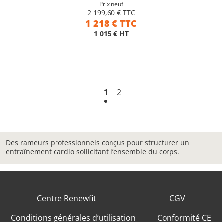
Prix neuf
2 199,60 € TTC
1 218 € TTC
1 015 € HT
1
2
Des rameurs professionnels conçus pour structurer un
entraînement cardio sollicitant l’ensemble du corps.
Centre Renewfit
CGV
Conditions générales d’utilisation
Conformité CE