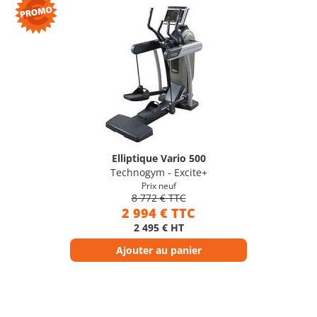
Elliptique Vario 500
Technogym - Excite+
Prix neuf
8 772 € TTC
2 994 € TTC
2 495 € HT
Ajouter au panier