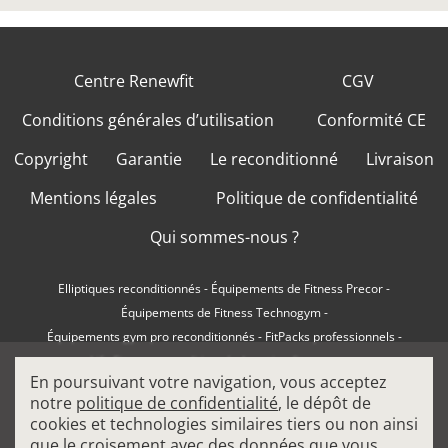
Centre Renewfit
CGV
Conditions générales d’utilisation
Conformité CE
Copyright
Garantie
Le reconditionné
Livraison
Mentions légales
Politique de confidentialité
Qui sommes-nous ?
Elliptiques reconditionnés
-
Équipements de Fitness Precor
-
Équipements de Fitness Technogym
-
Équipements gym pro reconditionnés
-
FitPacks professionnels
-
Life Fitness reconditionné
-
Location fitness pro
-
En poursuivant votre navigation, vous acceptez
Machines à charge libre professionnelles
-
notre
politique de confidentialité
, le dépôt de
Machines de musculation pro
-
Matériel de Cardio Fitness
-
cookies et technologies similaires tiers ou non ainsi
Matériel de Fitness Matrix
-
Matériel de Sport
-
que le croisement avec des données que vous