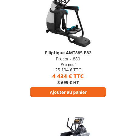
Elliptique AMT885 P82
Precor - 880
Prix neuf
25 194 € TTC
4 434 € TTC
3 695 € HT
Ajouter au panier