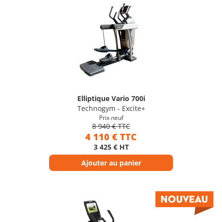
Elliptique Vario 700i
Technogym - Excite+
Prix neuf
8 940 € TTC
4 110 € TTC
3 425 € HT
Ajouter au panier