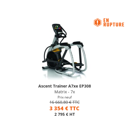
Ascent Trainer A7xe EP308
Matrix - 7x
Prix neuf
16 660,80 € TTC
3 354 € TTC
2 795 € HT