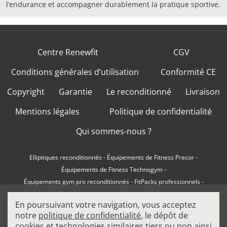
l’endurance et accompagner durablement la pratique sportive.
Centre Renewfit
CGV
Conditions générales d’utilisation
Conformité CE
Copyright
Garantie
Le reconditionné
Livraison
Mentions légales
Politique de confidentialité
Qui sommes-nous ?
Elliptiques reconditionnés
-
Équipements de Fitness Precor
-
Équipements de Fitness Technogym
-
Équipements gym pro reconditionnés
-
FitPacks professionnels
-
Life Fitness reconditionné
-
Location fitness pro
-
En poursuivant votre navigation, vous acceptez
Machines à charge libre professionnelles
-
notre
politique de confidentialité
, le dépôt de
Machines de musculation pro
-
Matériel de Cardio Fitness
-
cookies et technologies similaires tiers ou non ainsi