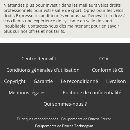
N'attendez plus pour investir dans les meilleurs vélos droits
professionnels pour votre salle de sport. Optez pour les vélos
droits Expresso reconditionnés vendus par Renewfit et offrez à
vos clients une expérience de cyclisme en salle de sport
inoubliable. Contactez-nous dès maintenant pour en savoir
plus sur nos offres et nos tarifs.
Centre Renewfit
CGV
Conditions générales d’utilisation
Conformité CE
Copyright
Garantie
Le reconditionné
Livraison
Mentions légales
Politique de confidentialité
Qui sommes-nous ?
Elliptiques reconditionnés
-
Équipements de Fitness Precor
-
Équipements de Fitness Technogym
-